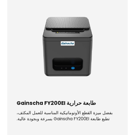
طابعة حرارية Gainscha FY200EI
بفضل ميزة القطع الأوتوماتيكية المناسبة للعمل المكثف،
تطبع طابعة Gainscha FY200EI بسرعة وبجودة عالية.