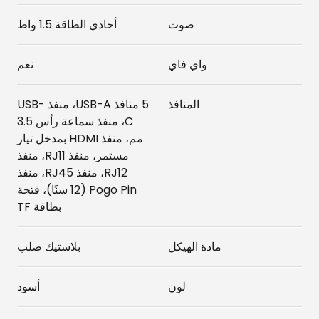
صوت
أحادي الطاقة 1.5 واط
واي فاي
نعم
المنافذ
5 منافذ USB-A، منفذ USB-
C، منفذ سماعة رأس 3.5
مم، منفذ HDMI بمدخل تيار
مستمر، منفذ RJ11، منفذ
RJ12، منفذ RJ45، منفذ
Pogo Pin (12 سنًا)، فتحة
بطاقة TF
مادة الهيكل
بلاستيك صلب
لون
أسود