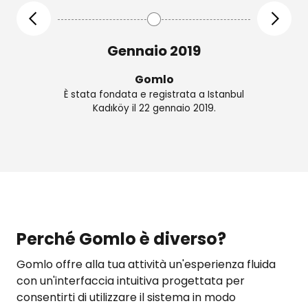
o 2019
Gennaio 2019
lo
Rete Gomlo
istrata a Istanbul
Ha avviato attività di consulenza nel
ennaio 2019.
campo della tecnologia con il nome di
dominio Gomlo.io.
Perché Gomlo è diverso?
Gomlo offre alla tua attività un'esperienza fluida
con un'interfaccia intuitiva progettata per
consentirti di utilizzare il sistema in modo