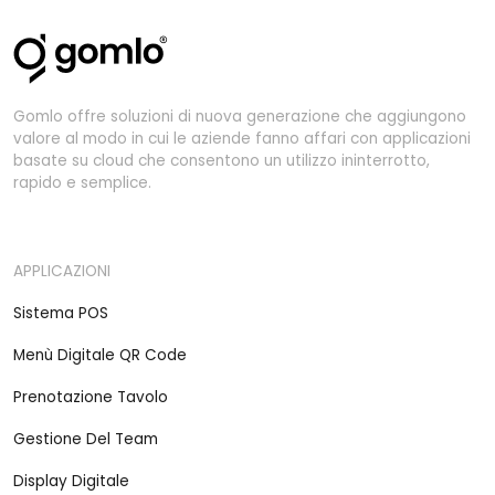
Gomlo offre soluzioni di nuova generazione che aggiungono
valore al modo in cui le aziende fanno affari con applicazioni
basate su cloud che consentono un utilizzo ininterrotto,
rapido e semplice.
APPLICAZIONI
Sistema POS
Menù Digitale QR Code
Prenotazione Tavolo
Gestione Del Team
Display Digitale