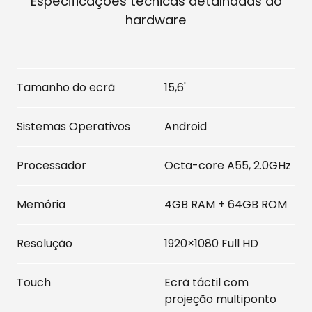
Especificações técnicas detalhadas do
hardware
Tamanho do ecrã
15,6'
Sistemas Operativos
Android
Processador
Octa-core A55, 2.0GHz
Memória
4GB RAM + 64GB ROM
Resolução
1920×1080 Full HD
Touch
Ecrã táctil com
projeção multiponto