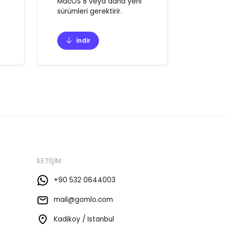
MacOS 8 veya daha yeni
sürümleri gerektirir.
İndir
İLETİŞİM
+90 532 0644003
mail@gomlo.com
Kadikoy / Istanbul