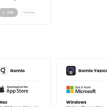
İndir
Yakında
Gomlo
Gomlo Yazıcı
Mac
Windows