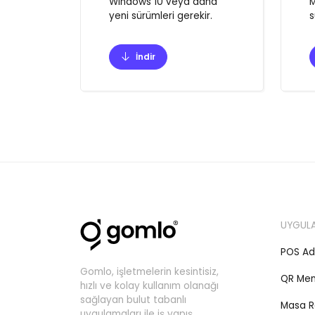
Windows 10 veya daha
M
yeni sürümleri gerekir.
s
İndir
UYGUL
POS Ad
Gomlo, işletmelerin kesintisiz,
QR Me
hızlı ve kolay kullanım olanağı
sağlayan bulut tabanlı
Masa R
uygulamaları ile iş yapış