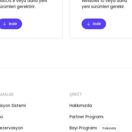
acOS 8 veya daha yeni
Windows 10 veya daha
ürümleri gerektirir.
yeni sürümleri gerekir.
İndir
İndir
AMALAR
ŞİRKET
isyon Sistemi
Hakkımızda
nü
Partner Programı
ezervasyon
Bayi Programı
Yakında