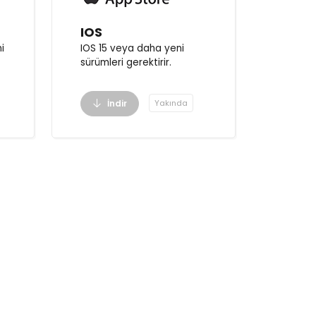
IOS
i
IOS 15 veya daha yeni
sürümleri gerektirir.
İndir
Yakında