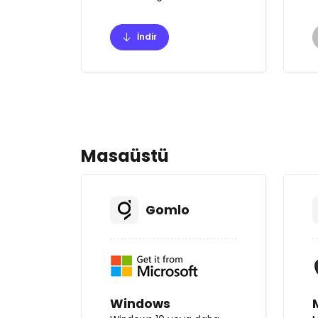
İndir
Masaüstü
Gomlo
Windows