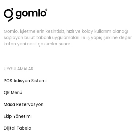
Gomlo, işletmelerin kesintisiz, hızlı ve kolay kullanım olanağı
sağlayan bulut tabanlı uygulamaları ile iş yapış şekline değer
katan yeni nesil çözümler sunar.
UYGULAMALAR
POS Adisyon Sistemi
QR Menü
Masa Rezervasyon
Ekip Yönetimi
Dijital Tabela