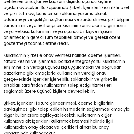
belirlenen amaçlar ve kapsam dışında üçüncü kişilere
açıklamayacaktır. Bu kapsamda Şirket, İçerikler’i kesinlikle özel
ve gizli tutmayı, bunu bir sır saklama yükümü olarak
addetmeyi ve gizliliğin sağlanması ve sürdürülmesi, gizli bilginin
tamamının veya herhangi bir kısmının kamu alanına girmesini
veya yetkisiz kullanımını veya üçüncü bir kişiye ifşasını
önlemek için gerekli tüm tedbirleri almayı ve gerekli özeni
göstermeyi taahhüt etmektedir.
Kullanıcı’nın Şirket’e onay vermesi halinde ödeme işlemleri,
fatura kesimi ve işlenmesi, banka entegrasyonu, Kullanıcı’nın
erişimine izin verdiği üçüncü kişi uygulamaları ve doğrudan
pazarlama gibi amaçlarla Kulllanıcı’nın verdiği onay
çerçevesinde İçerikler işlenebilir, saklanabilir ve Şirket ile
ortakları tarafından Kullanıcı’nın talep ettiği hizmetleri
sağlamak üzere üçüncü kişilere devredilebilir.
Şirket, İçerikler’i fatura gönderilmesi, ödeme bilgilerinin
paylaşılması gibi talep edilen hizmetlerin sağlanması amacıyla
diğer kullanıcılara açıklayabilecektir. Kullanıcı’nın diğer
kullanıcıya ait İçerikler’i kullanmak istemesi halinde ilgili
kullanıcıdan onay alacak ve İçerikler’i alınan bu onay
kapsamında kullanacaktır.